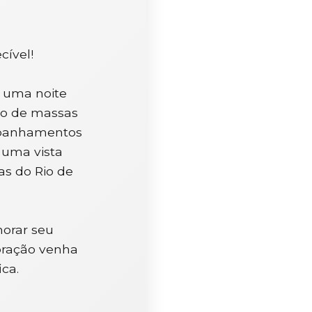
cível!
m uma noite
ção de massas
ompanhamentos
 uma vista
as do Rio de
orar seu
ebração venha
ca.