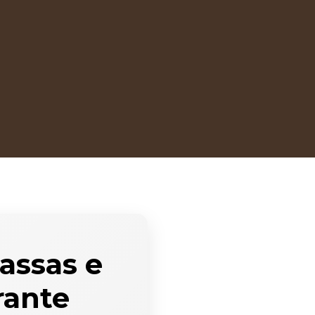
Massas e
rante