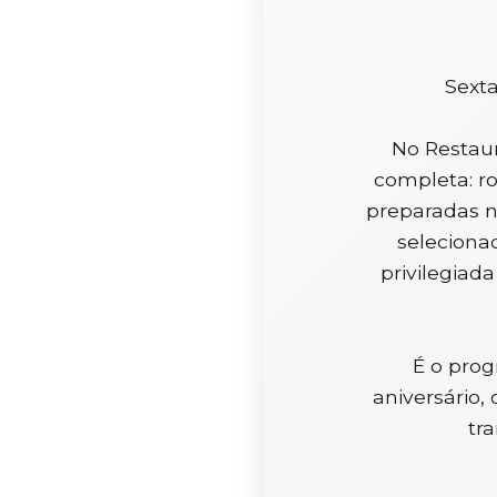
Sexta
No Restaur
completa: ro
preparadas n
seleciona
privilegiad
É o pro
aniversário,
tr