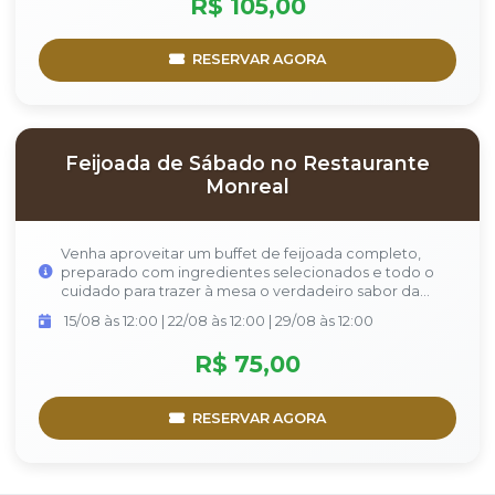
R$ 105,00
tradicional feijoada brasileira. Um convite perfeito para
reunir amigos, família e aproveitar a verdadeira
feijoada Carioca!
RESERVAR AGORA
Feijoada de Sábado no Restaurante
Monreal
Venha aproveitar um buffet de feijoada completo,
preparado com ingredientes selecionados e todo o
cuidado para trazer à mesa o verdadeiro sabor da
tradicional feijoada brasileira. Um convite perfeito para
15/08 às 12:00 | 22/08 às 12:00 | 29/08 às 12:00
reunir amigos, família e aproveitar a verdadeira
feijoada Carioca!
R$ 75,00
RESERVAR AGORA